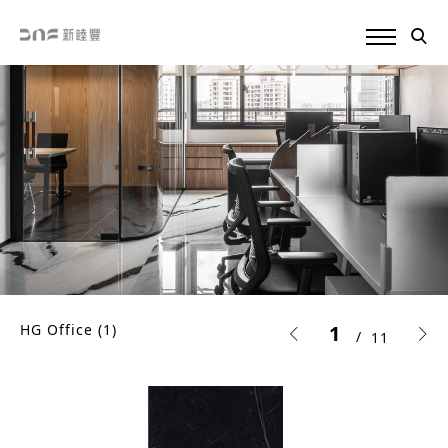
HG Office (1)
1
11