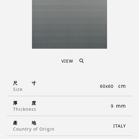
VIEW
尺
寸
60x60
Size
厚
度
9
Thickness
產
地
ITALY
Country of Origin