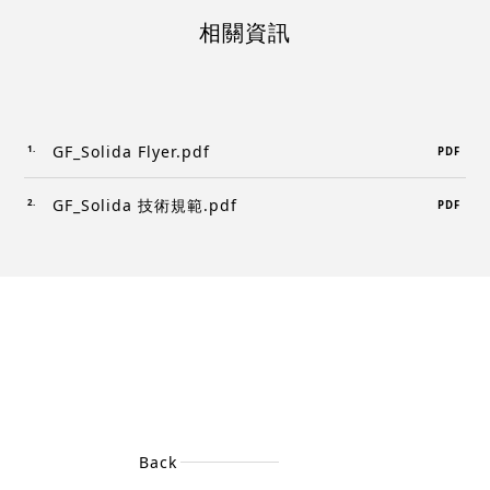
相關資訊
GF_Solida Flyer.pdf
PDF
GF_Solida 技術規範.pdf
PDF
Back