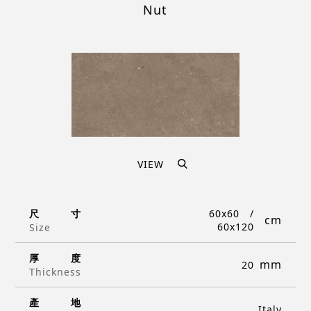
Nut
VIEW
尺
寸
60x60
60x120
Size
厚
度
20
Thickness
產
地
Italy