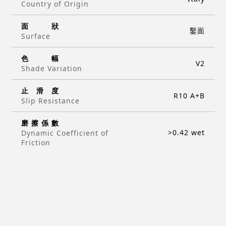
Country of Origin
面
狀
鑿面
Surface
色
幅
V2
Shade Variation
止
滑
度
R10 A+B
Slip Resistance
磨
擦
係
數
>0.42 wet
Dynamic Coefficient of
Friction